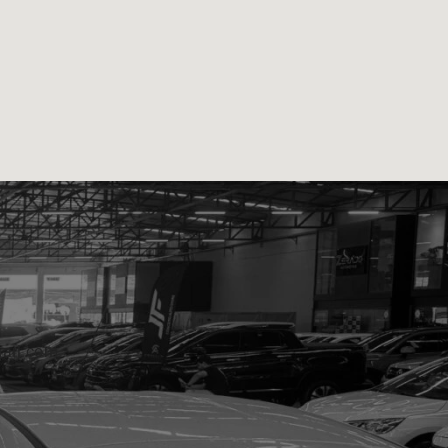
ail.com
-