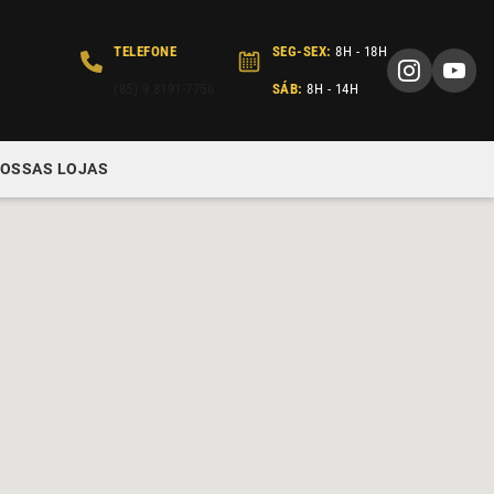
TELEFONE
SEG-SEX:
8H - 18H
(85) 9 8191-7756
SÁB:
8H - 14H
OSSAS LOJAS