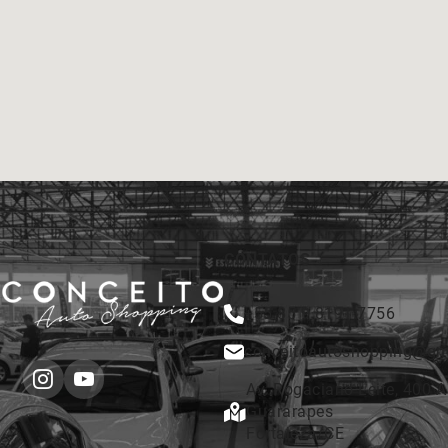
CONTATOS
+55 85 9 8191.7756
conceitoautoshopping@gm
Av. Rogaciano Leite, 400 A 
Guararapes
Fortaleza/CE