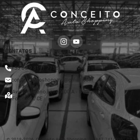
CONTATOS
+55 85 9 8191.7756
conceitoautoshopping@gmail.com
Av. Rogaciano Leite, 400 A - Guararapes
Fortaleza/CE
© 2018-2026, Conceito Auto Shopping. 31.947.741/0001-08.