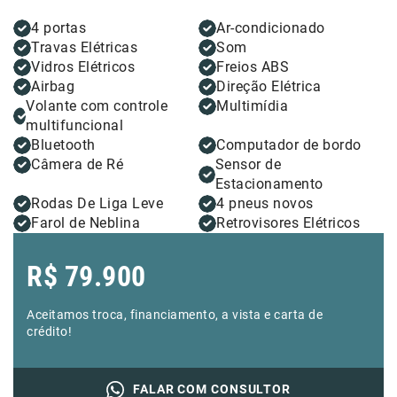
4 portas
Ar-condicionado
Travas Elétricas
Som
Vidros Elétricos
Freios ABS
Airbag
Direção Elétrica
Volante com controle
Multimídia
multifuncional
Bluetooth
Computador de bordo
Câmera de Ré
Sensor de
Estacionamento
Rodas De Liga Leve
4 pneus novos
Farol de Neblina
Retrovisores Elétricos
R$
79.900
Aceitamos troca, financiamento, a vista e carta de
crédito!
FALAR COM CONSULTOR