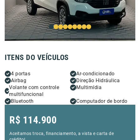
ITENS DO VEÍCULOS
4 portas
Ar-condicionado
Airbag
Direção Hidráulica
Volante com controle
Multimídia
multifuncional
Bluetooth
Computador de bordo
R$
114.900
Aceitamos troca, financiamento, a vista e carta de
crédito!